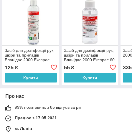
Засіб для дезінфекції рук,
Засіб для дезінфекції рук,
Засі
шкіри та приладів
шкіри та приладів
2000
Бланідас 2000 Експрес
Бланідас 2000 Експрес 60
250 мл
мл
125
55
335
₴
₴
Купити
Купити
Про нас
99% позитивних з 85 відгуків за рік
Працює з 17.05.2021
м. Львів